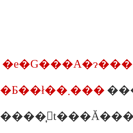
�e�G���A�ɂ�����ʂ̃A
�Ƃ��ł��܂���
��