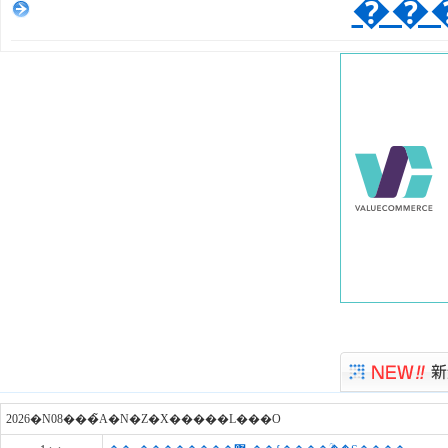
��
2026�N08���̃A�N�Z�X�����L���O