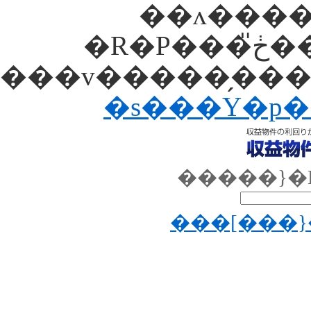
��ʌ������
�R�P���ڂ̎��v��������� -
�s���Y�p
�����}�
���[���}