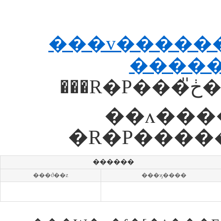
���v������
�
��ʌ�����
�R�P����
������
���ϑ��z
���ϗ����