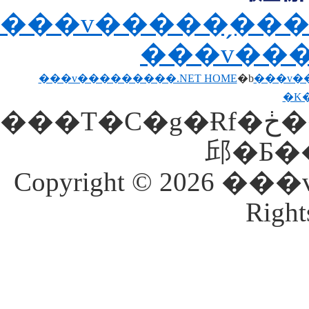
���v�����̗����i�A
���v���
���v���������.NET HOME
�b
���v�
�K
���T�C�g�Ɍf�ڂ���Ă�����E�ʐ^���𖳒f�Ōf�ځE�]�p���
Copyright © 2026 
Right