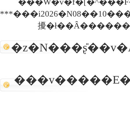
���W�v�f�[�^���F
***���i2026�N08��10�
擾�ł��Ȃ������
�z�N���ʂ̎��v�
���v�����E