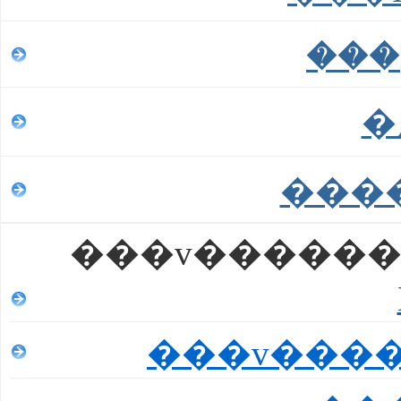
�
���
���v������
���v����