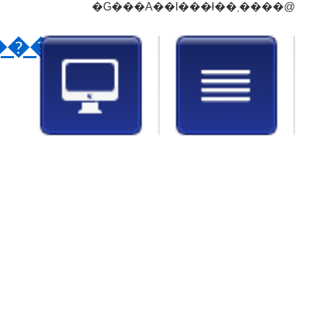
�G���A��I���ł��܂����@