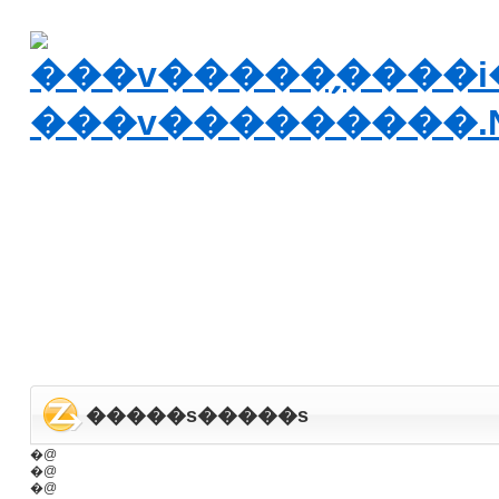
�����s�����s
�@
�@
�@