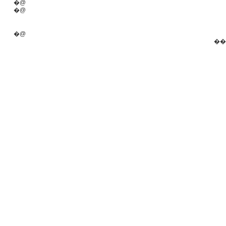
�@
�@
�@