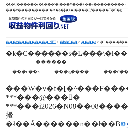
�k�C������s�L���\�l���V���ڂ̎��v��������� -
���v�����̗����i�A�p�[�g�j����ڂŕ�����T�C�g
���v���������.NET
>
�k�C��
>
����s
�k�C������s�L���\�l�
������
���ϑ��z
���ϗ����
���ϑ��
���W�v�f�[�^���F��
***���@���񕨌�
***���i2026�N08��08��
擾
�ł��Ȃ������n��ł��B