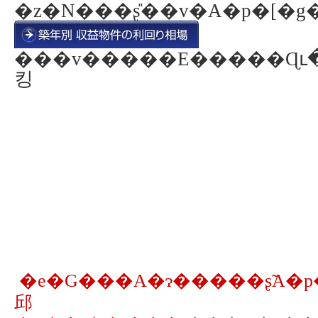
�z�N���ʂ̎��v�A�p�[�g
���v�����E�����Ɋւ
킹
�e�G���A�ɂ�����ʂ̃A�p�[�g��
邱