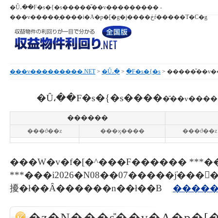
�Ȗ،��F�s�{�s�����̎��v��������� -
���v�����̗����i�A�p�[�g�j����ڂŕ�����T�C�g
���v���������.NET
>
�Ȗ،�
>
�F�s�{�s
> �����̎��
�Ȗ،��F�s�{�s����
�̎��v���
������
���ϑ��z
���ϗ����
���ϑ��z
���W�v�f�[�^���F������ ***�
***���i2026�N08��07�����݁j���
擾�ł��Ȃ������n��ł��B
�����