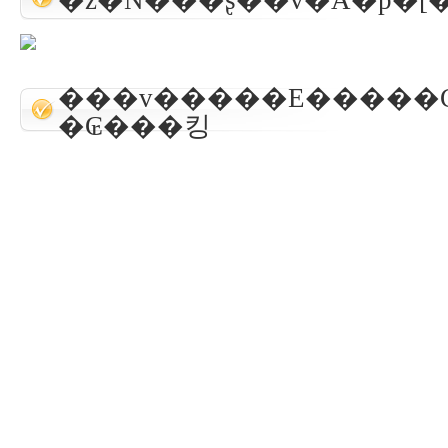
�z�N���ʂ̎��v�A�p�[
���v�����E�����
�₢���킹