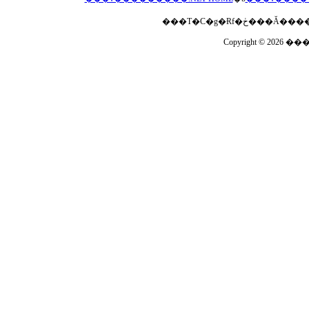
Copyright © 2026 �