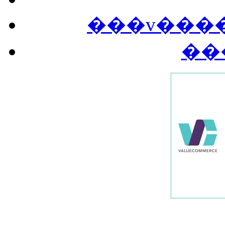
���v����
��