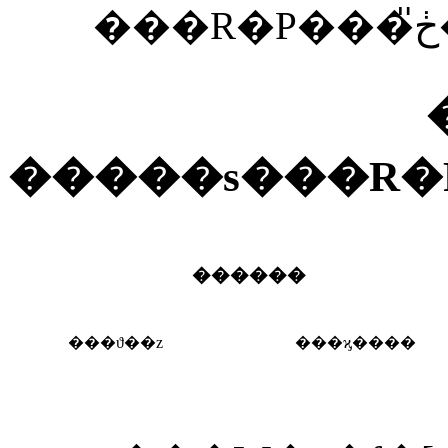
�����s���R
������
���ϑ��z
���ϗ����