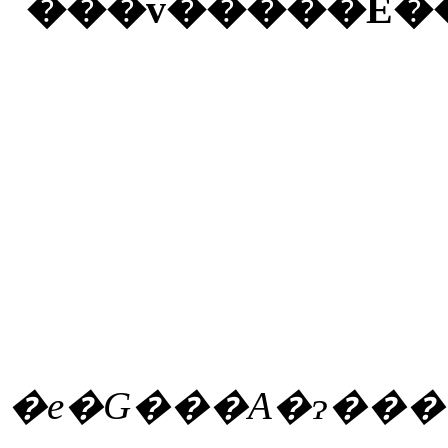
���v�����E�
�e�G���A�ɂ�����ʂ̃A