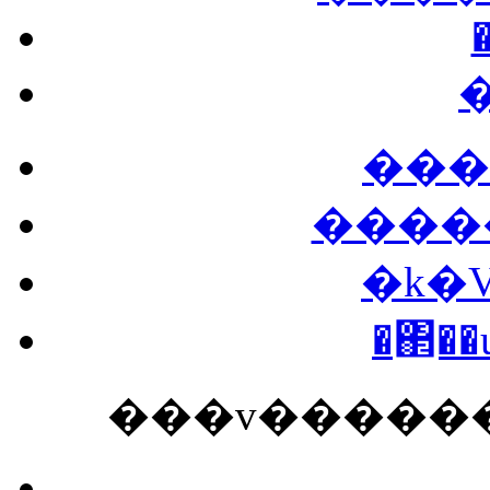
���
����
�k�
�΂�
���v������