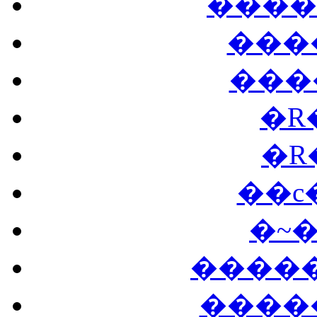
����
���
���
�R
�R
��c
�~
�����
����