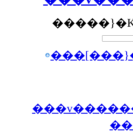
�����}�K
���[���}
���v������
��