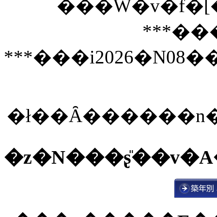
���W�v�f�
***��
***���i2026�N0
�ł��Ȃ������n
�z�N���ʂ̎��v�