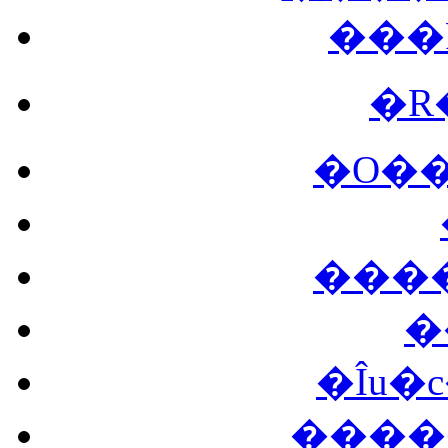
���
�
�O�
���
�
�Îu�
����