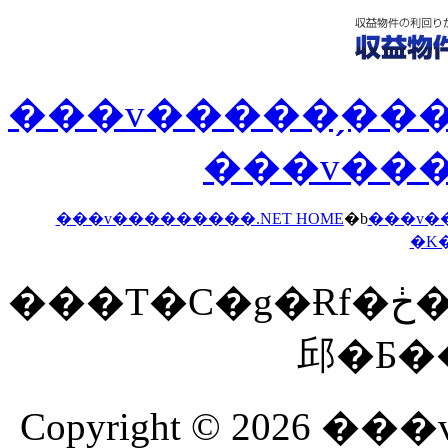
���v�����̗����i�
���v���
���v���������.NET HOME
�b
���v�
�K
���T�C�g�Ɍf�ڂ���Ă�����E�ʐ^���𖳒f�Ōf�ځE�]�p���
Copyright © 2026 