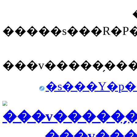
�����s���R�P���ڂ̎��v���
�s���Y�p